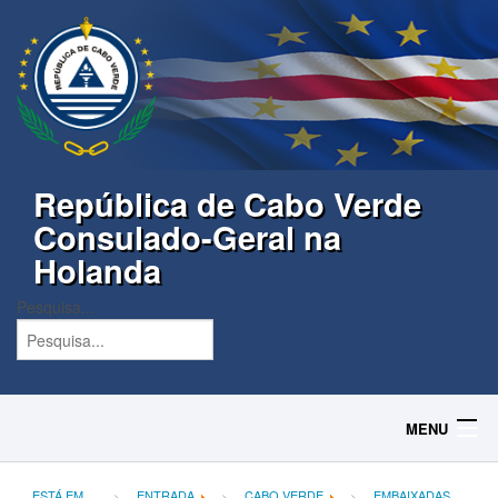
República de Cabo Verde
Consulado-Geral na
Holanda
Pesquisa...
MENU
Home
ESTÁ EM...
ENTRADA
CABO VERDE
EMBAIXADAS