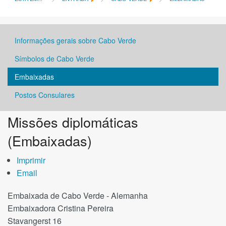
Consulado - Geral
Informações gerais sobre Cabo Verde
Serviços Consulares
Símbolos de Cabo Verde
Cabo Verde
Embaixadas
Negócios
Postos Consulares
Missões diplomáticas
Comunidade
(Embaixadas)
Links
Imprimir
Contacto
Email
Embaixada de Cabo Verde - Alemanha
Embaixadora Cristina Pereira
Stavangerst 16